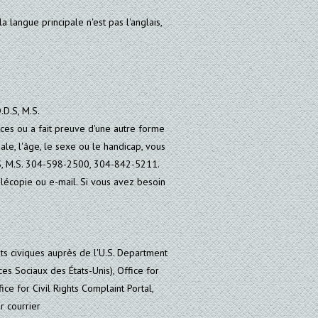
langue principale n'est pas l'anglais,
.D.S, M.S.
ces ou a fait preuve d'une autre forme
nale, l'âge, le sexe ou le handicap, vous
.S, M.S. 304-598-2500, 304-842-5211.
lécopie ou e-mail. Si vous avez besoin
s civiques auprès de l'U.S. Department
s Sociaux des États-Unis), Office for
ice for Civil Rights Complaint Portal,
r courrier