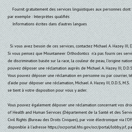
Fournit gratuitement des services linguistiques aux personnes dont la 
par exemple : Interprètes qualifiés
Informations écrites dans d'autres langues
Si vous avez besoin de ces services, contactez Michael A. Hazey III, D
Si vous pensez que Mountaineer Orthodontics n'a pas fourni ces servi
de discrimination basée sur la race, la couleur de peau, l'origine natio
pouvez déposer une réclamation auprès de Michael A. Hazey III, D.D
Vous pouvez déposer une réclamation en personne ou par courrier, té
d'aide pour déposer une réclamation, Michael A. Hazey III, D.D.S, M.S.
se tient à votre disposition pour vous y aider.
Vous pouvez également déposer une réclamation concernant vos droit
of Health and Human Services (Département de la Santé et des Service
Civil Rights (Bureau des Droits Civiques), par voie électronique via l'Off
disponible à l'adresse https://ocrportal.hhs.gov/ocr/portal/lobby.jsf, pa