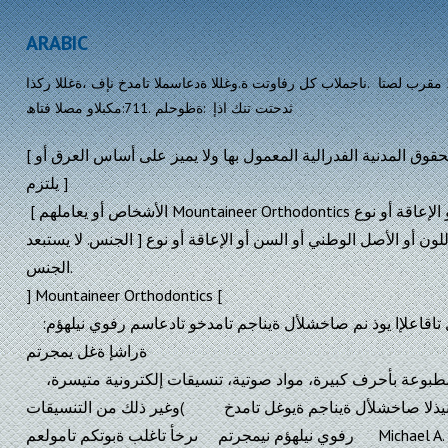
ARABIC
مقر) 304598-2500, 304-842-5211 مقرب لصتا .ناجملاب كل رفاوتت ة.وغللا ةدعاسملا تامدخ نإف ،ةغللا ركذا
ثدحتت تنك اذإ :ةظوحلم .711:مكبلاو مصلا فتاھ
[ بقوانين الحقوق المدنية الفدرالية المعمول بها ولا يميز على أساس العرق أو Mountaineer Orthodontics
يلتزم ]
[ الأشخاص أو يعاملهم Mountaineer Orthodontics اللون أو الأصل الوطني أو السن أو الإعاقة أو نوع
الجنس. لا يستبعد ] على نحو مختلف بسبب النوع أو اللون أو الأصل الوطني أو السن أو الإعاقة أو نوع
الجنس.
] Mountaineer Orthodontics [
:لثم ،انعم ةلاعف ةروصب لصاوتلل تاقاعلإا يوذ نم صاخشلأل ةيناجم تامدخو تادعاسم رفوي نيلهؤم
ةراشإ ةغل يمجرتم
معلومات كتابية بتنسيقات أخرى )مطبوعة بأحرف كبيرة، مواد صوتية، تنسيقات إلكترونية متيسرة،
وغير ذلك من التنسيقات( لثم ،ةيزيلجنلإا تسيل ةيساسلأا مهتغل نيذلا صاخشلأل ةيناجم ةيوغل تامدخ
رفوي نيلهؤم نيمجرتم ىرخأ تاغلب ةبوتكم تامولعم Michael A. Hazey III, D.D.S., M.S. ـب لصتا