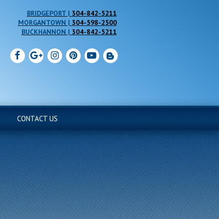
304-842-5211
304-598-2500
304-842-5211
CONTACT US