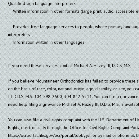
Qualified sign language interpreters
Written information in other formats (large print, audio, accessible e
Provides free language services to people whose primary language is
interpreters
Information written in other languages
If you need these services, contact Michael A. Hazey III, D.D.S, M.S.
If you believe Mountaineer Orthodontics has failed to provide these s
on the basis of race, color, national origin, age, disability, or sex, you 
III, D.D.S, M.S. 304-598-2500, 304-842-5211. You can file a grievance i
need help filing a grievance Michael A. Hazey III, D.D.S, M.S. is availa
You can also file a civil rights complaint with the U.S. Department of H
Rights, electronically through the Office for Civil Rights Complaint Porta
https://ocrportal.hhs.gov/ocr/portal/lobby.jsf, or by mail or phone at