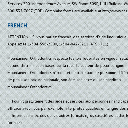
Services 200 Independence Avenue, SW Room 509F, HHH Building Wa
800-537-7697 (TDD) Complaint forms are available at http://www.hhs.g
FRENCH
ATTENTION : Si vous parlez français, des services d'aide linguistiqu
Appelez le 1-304-598-2500, 1-304-842-5211 (ATS : 711).
Mountaineer Orthodontics respecte les lois fédérales en vigueur relati
aucune discrimination basée sur la race, la couleur de peau, l'origine n
Mountaineer Orthodontics n'exclut et ne traite aucune personne diffé
de peau, son origine nationale, son âge, son sexe ou son handicap.
Mountaineer Orthodontics
:
Fournit gratuitement des aides et services aux personnes handicap
efficace avec nous, par exemple :Interprètes qualifiés en langue des 
Informations écrites dans d'autres formats (gros caractères, audio, f
formats)