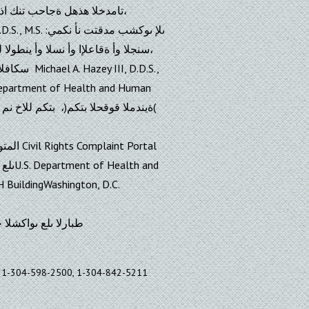
تامدخلا هذهل ةجاحب تنك اذإ
, D.D.S.,
BuildingWashington, D.C.
le/index.html طبارلا ىلع ىواكشلا جذامن رفاوتت
-2500, 1-304-842-5211