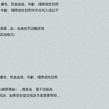
，不因種族、膚色、民族血統、年齡、殘障或性別而
、民族血統、年齡、殘障或性別而排斥任何人或以不
溝通，如：合格的手語翻譯員
其他格式）
者因種族、膚色、民族血統、年齡、殘障或性別而
5211（聽障專線），傳真為，電子信箱為
提交投訴。如果您在提交投訴方面需要幫助，