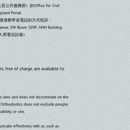
衛生及公共服務部）的Office for Civil
int Portal
y.jsf，或者透過郵寄或電話的方式投訴：
venue, SW Room 509F, HHH Building
DD)（聾人用電信設備）
, free of charge, are available to
s laws and does not discriminate on the
eer Orthodontics does not exclude people
ability, or sex.
cate effectively with us, such as: