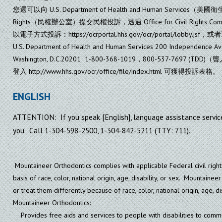
您還可以向 U.S. Department of Health and Human Services（美國
Rights（民權辦公室）提交民權投訴，透過 Office for Civil Rights Compla
以電子方式投訴：https://ocrportal.hhs.gov/ocr/portal/lobb
U.S. Department of Health and Human Services 200 Independence A
Washington, D.C.20201 1-800-368-1019，800-537-7697 (T
登入 http://www.hhs.gov/ocr/office/file/index.html 可獲得投訴表格。
ENGLISH
ATTENTION: If you speak [English], language assistance services
you. Call 1-304-598-2500, 1-304-842-5211 (TTY: 711).
Mountaineer Orthodontics complies with applicable Federal civil right
basis of race, color, national origin, age, disability, or sex. Mountain
or treat them differently because of race, color, national origin, age, dis
Mountaineer Orthodontics:
Provides free aids and services to people with disabilities to communi