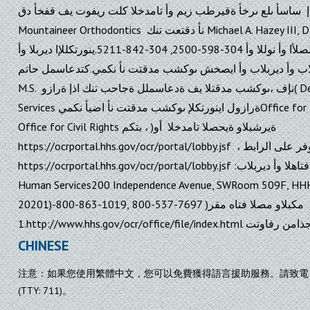
، ساسأ ىلع ىرخأ ةقيرطب زيم وأ تامدخلا كلت ريفوت يف قفخأ دق
Mountaineer Orthodontics نأ دقتعت تنك Michael A. Hazey III, D.D.S., M.S. :ىلإ ىوكشب مدقتت نأ نكمي
،سنجلا وأ ةقاعلإا وأ نسلا وأ ينطولا لصلأا وأ نوللا وأ 304-598-2500, 304-842-5211.ينورتكللإا ديربلا وأ
سكافلاب وأ ديربلاب وأ ايصخش ىوكشب مدقتت نأ نكمي.كتدعاسمل حاتم Michael A. Hazey III
M.S. نإف ،ىوكشب مدقتلا يف ةدعاسملل ةجاحب تنك اذإ ةرازو( Department of Health and Human
Services ةرازول اينورتكلإ ىوكشب مدقتت نأ اضيأ نكميOffice for بتكم للاخ نم ،)ةيندملا قوقحلا بتكم(
Office for Civil Rights بتكم ، )ةيرشبلاو ةيحصلا تامدخلا أو
https://ocrportal.hhs.gov/ocr/portal/lobby.jsf ، المتوفر على الرابط Civil Rights Complaint Portal
https://ocrportal.hhs.gov/ocr/portal/lobby.jsf :ىلع فتاهلا وأ ديربلابU.S. Department of Health and
Human Services200 Independence Avenue, SWRoom 509F, HHH 
20201)مكبلاو مصلا فتاه مقر( 7697-537-800 ,1019-863-800-
1.http://www.hhs.gov/ocr/office/fi
CHINESE
注意：如果您使用繁體中文，您可以免費獲得語言援助服務。請致電 1-304-598
(TTY: 711)。