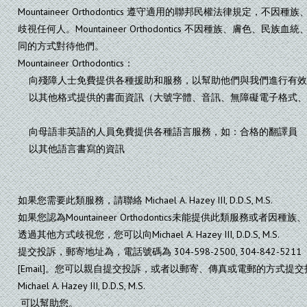
Mountaineer Orthodontics 遵守適用的聯邦民權法律規定
歧視任何人。Mountaineer Orthodontics 不因種族、膚色
同的方式對待他們。
Mountaineer Orthodontics：
向殘障人士免費提供各種援助和服務，以幫助他們與我們進行有效
以其他格式提供的書面資訊（大號字體、音訊、無障礙電子格式、
向母語非英語的人員免費提供各種語言服務，如：合格的翻譯員
以其他語言書寫的資訊
如果您需要此類服務，請聯絡 Michael A. Hazey III, D.D.S, M.S.
如果您認為Mountaineer Orthodontics未能提供此類服務或
透過其他方式歧視您，您可以向Michael A. Hazey III, D.D.S, M.S.
提交投訴，郵寄地址為，電話號碼為 304-598-2500, 304-842-
[Email]。您可以親自提交投訴，或者以郵寄、傳真或電郵的方式
Michael A. Hazey III, D.D.S, M.S.
可以幫助您。